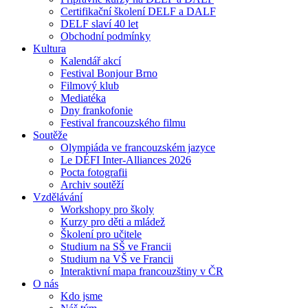
Certifikační školení DELF a DALF
DELF slaví 40 let
Obchodní podmínky
Kultura
Kalendář akcí
Festival Bonjour Brno
Filmový klub
Mediatéka
Dny frankofonie
Festival francouzského filmu
Soutěže
Olympiáda ve francouzském jazyce
Le DÉFI Inter-Alliances 2026
Pocta fotografii
Archiv soutěží
Vzdělávání
Workshopy pro školy
Kurzy pro děti a mládež
Školení pro učitele
Studium na SŠ ve Francii
Studium na VŠ ve Francii
Interaktivní mapa francouzštiny v ČR
O nás
Kdo jsme