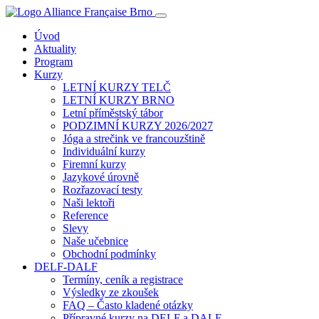
Úvod
Aktuality
Program
Kurzy
LETNÍ KURZY TELČ
LETNÍ KURZY BRNO
Letní příměstský tábor
PODZIMNÍ KURZY 2026/2027
Jóga a strečink ve francouzštině
Individuální kurzy
Firemní kurzy
Jazykové úrovně
Rozřazovací testy
Naši lektoři
Reference
Slevy
Naše učebnice
Obchodní podmínky
DELF-DALF
Termíny, ceník a registrace
Výsledky ze zkoušek
FAQ – Často kladené otázky
Přípravné kurzy na DELF a DALF