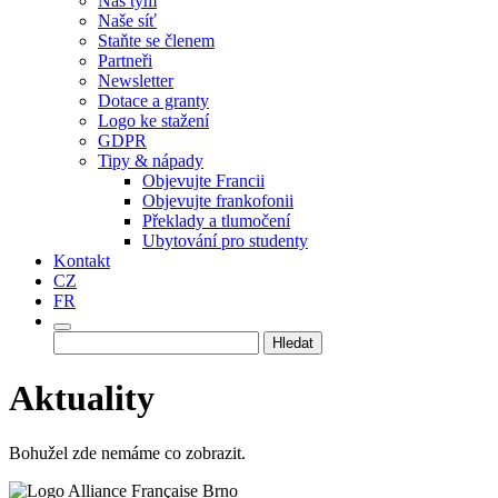
Náš tým
Naše síť
Staňte se členem
Partneři
Newsletter
Dotace a granty
Logo ke stažení
GDPR
Tipy & nápady
Objevujte Francii
Objevujte frankofonii
Překlady a tlumočení
Ubytování pro studenty
Kontakt
CZ
FR
Vyhledávání
Aktuality
Bohužel zde nemáme co zobrazit.