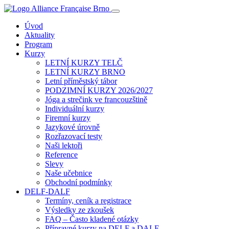
Úvod
Aktuality
Program
Kurzy
LETNÍ KURZY TELČ
LETNÍ KURZY BRNO
Letní příměstský tábor
PODZIMNÍ KURZY 2026/2027
Jóga a strečink ve francouzštině
Individuální kurzy
Firemní kurzy
Jazykové úrovně
Rozřazovací testy
Naši lektoři
Reference
Slevy
Naše učebnice
Obchodní podmínky
DELF-DALF
Termíny, ceník a registrace
Výsledky ze zkoušek
FAQ – Často kladené otázky
Přípravné kurzy na DELF a DALF