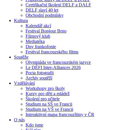
Certifikační školení DELF a DALF
DELF slaví 40 let
Obchodní podmínky
Kultura
Kalendář akcí
Festival Bonjour Brno
Filmový klub
Mediatéka
Dny frankofonie
Festival francouzského filmu
Soutěže
Olympiáda ve francouzském jazyce
Le DÉFI Inter-Alliances 2026
Pocta fotografii
Archiv soutěží
Vzdělávání
Workshopy pro školy
Kurzy pro děti a mládež
Školení pro učitele
Studium na SŠ ve Francii
Studium na VŠ ve Francii
Interaktivní mapa francouzštiny v ČR
O nás
Kdo jsme