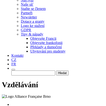
Náš tým
Naše síť
Staňte se členem
Partneři
Newsletter
Dotace a granty
Logo ke stažení
GDPR
Tipy & nápady
Objevujte Francii
Objevujte frankofonii
Překlady a tlumočení
Ubytování pro studenty
Kontakt
CZ
FR
Vyhledávání
Vzdělávání