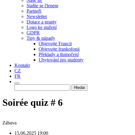
Naše síť
Staňte se členem
Partneři
Newsletter
Dotace a granty
Logo ke stažení
GDPR
Tipy & nápady
Objevujte Francii
Objevujte frankofonii
Překlady a tlumočení
Ubytování pro studenty
Kontakt
CZ
FR
Vyhledávání
Soirée quiz # 6
Zábava
15.06.2025 19:00