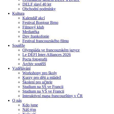
DELF slaví 40 let
Obchodní podmínky
Kultura
Kalendář akcí
Festival Bonjour Brno
Filmový klub
Mediatéka
Dny frankofonie
Festival francouzského filmu
Soutěže
Olympiáda ve francouzském jazyce
Le DÉFI Inter-Alliances 2026
Pocta fotografii
Archiv soutěží
Vzdělávání
Workshopy pro školy
Kurzy pro děti a mládež
Školení pro učitele
Studium na SŠ ve Francii
Studium na VŠ ve Francii
Interaktivní mapa francouzštiny v ČR
O nás
Kdo jsme
Náš tým