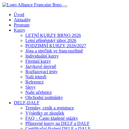
Úvod
Aktuality
Program
Kurzy
LETNÍ KURZY BRNO 2026
Letní příměstský tábor 2026
PODZIMNÍ KURZY 2026/2027
Jóga a strečink ve francouzštině
Individuální kurzy
Firemní kurzy
Jazykové úrovně
Rozřazovací testy
Naši lektoři
Reference
Slevy
Naše učebnice
Obchodní podmínky
DELF-DALF
Termíny, ceník a registrace
Výsledky ze zkoušek
FAQ – Často kladené otázky
Přípravné kurzy na DELF a DALF
Certifikační školení DELF a DALF