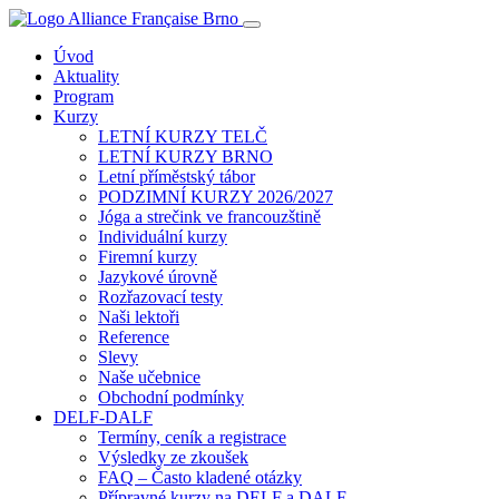
Úvod
Aktuality
Program
Kurzy
LETNÍ KURZY TELČ
LETNÍ KURZY BRNO
Letní příměstský tábor
PODZIMNÍ KURZY 2026/2027
Jóga a strečink ve francouzštině
Individuální kurzy
Firemní kurzy
Jazykové úrovně
Rozřazovací testy
Naši lektoři
Reference
Slevy
Naše učebnice
Obchodní podmínky
DELF-DALF
Termíny, ceník a registrace
Výsledky ze zkoušek
FAQ – Často kladené otázky
Přípravné kurzy na DELF a DALF