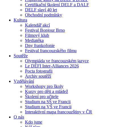
Certifikační školení DELF a DALF
DELF slaví 40 let
Obchodní podmínky
Kultura
Kalendář akcí
Festival Bonjour Brno
Filmový klub
Mediatéka
Dny frankofonie
Festival francouzského filmu
Soutěže
Olympiáda ve francouzském jazyce
Le DÉFI Inter-Alliances 2026
Pocta fotografii
Archiv soutěží
Vzdělávání
Workshopy pro školy
Kurzy pro děti a mládež
Školení pro učitele
Studium na SŠ ve Francii
Studium na VŠ ve Francii
Interaktivní mapa francouzštiny v ČR
O nás
Kdo jsme