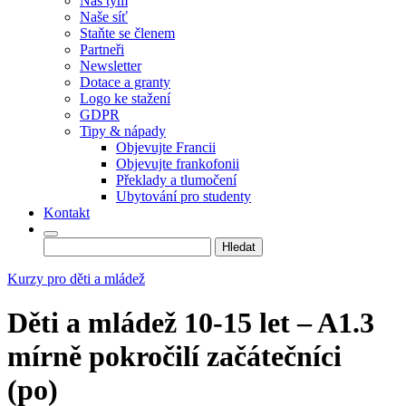
Náš tým
Naše síť
Staňte se členem
Partneři
Newsletter
Dotace a granty
Logo ke stažení
GDPR
Tipy & nápady
Objevujte Francii
Objevujte frankofonii
Překlady a tlumočení
Ubytování pro studenty
Kontakt
Vyhledávání
Kurzy pro děti a mládež
Děti a mládež 10-15 let – A1.3
mírně pokročilí začátečníci
(po)