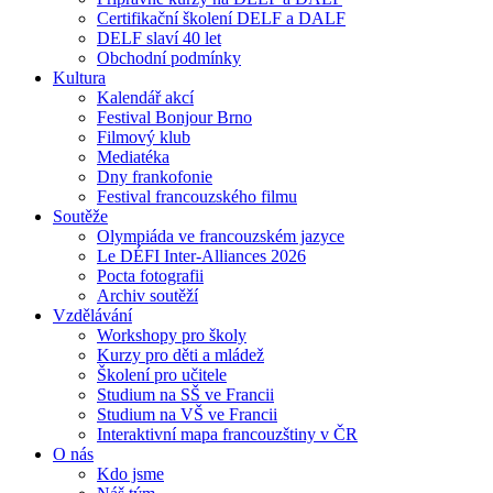
Certifikační školení DELF a DALF
DELF slaví 40 let
Obchodní podmínky
Kultura
Kalendář akcí
Festival Bonjour Brno
Filmový klub
Mediatéka
Dny frankofonie
Festival francouzského filmu
Soutěže
Olympiáda ve francouzském jazyce
Le DÉFI Inter-Alliances 2026
Pocta fotografii
Archiv soutěží
Vzdělávání
Workshopy pro školy
Kurzy pro děti a mládež
Školení pro učitele
Studium na SŠ ve Francii
Studium na VŠ ve Francii
Interaktivní mapa francouzštiny v ČR
O nás
Kdo jsme