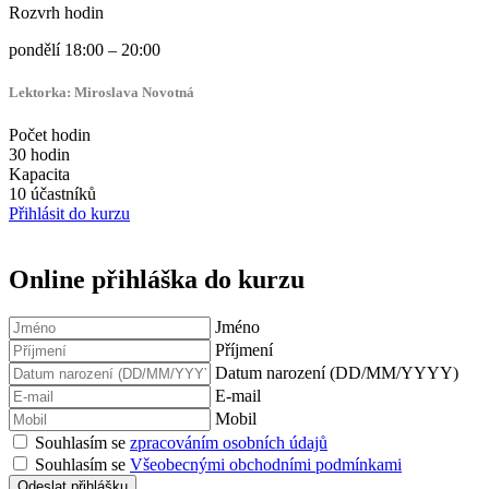
Rozvrh hodin
pondělí 18:00 – 20:00
Lektorka:
Miroslava Novotná
Počet hodin
30 hodin
Kapacita
10 účastníků
Přihlásit do kurzu
Online přihláška do kurzu
Jméno
Příjmení
Datum narození (DD/MM/YYYY)
E-mail
Mobil
Souhlasím se
zpracováním osobních údajů
Souhlasím se
Všeobecnými obchodními podmínkami