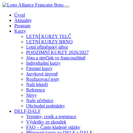
Úvod
Aktuality
Program
Kurzy
LETNÍ KURZY TELČ
LETNÍ KURZY BRNO
Letní příměstský tábor
PODZIMNÍ KURZY 2026/2027
Jóga a strečink ve francouzštině
Individuální kurzy
Firemní kurzy
Jazykové úrovně
Rozřazovací testy
Naši lektoři
Reference
Slevy
Naše učebnice
Obchodní podmínky
DELF-DALF
Termíny, ceník a registrace
Výsledky ze zkoušek
FAQ – Často kladené otázky
Přípravné kurzy na DELF a DALF