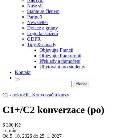
Náš tým
Naše síť
Staňte se členem
Partneři
Newsletter
Dotace a granty
Logo ke stažení
GDPR
Tipy & nápady
Objevujte Francii
Objevujte frankofonii
Překlady a tlumočení
Ubytování pro studenty
Kontakt
Vyhledávání
C1 - pokročilí
,
Konverzační kurzy
C1+/C2 konverzace (po)
6 300 Kč
Termín
Od 5. 10. 2026 do 25. 1. 2027