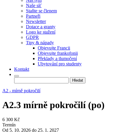
Náš tým
Naše síť
Staňte se členem
Partneři
Newsletter
Dotace a granty
Logo ke stažení
GDPR
Tipy & nápady
Objevujte Francii
Objevujte frankofonii
Překlady a tlumočení
Ubytování pro studenty
Kontakt
Vyhledávání
A2 - mírně pokročilí
A2.3 mírně pokročilí (po)
6 300 Kč
Termín
Od 5. 10. 2026 do 25. 1. 2027