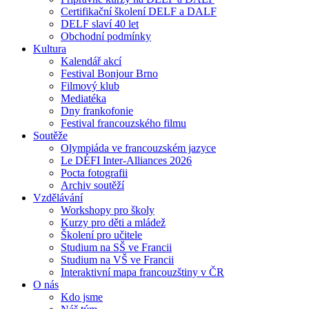
Certifikační školení DELF a DALF
DELF slaví 40 let
Obchodní podmínky
Kultura
Kalendář akcí
Festival Bonjour Brno
Filmový klub
Mediatéka
Dny frankofonie
Festival francouzského filmu
Soutěže
Olympiáda ve francouzském jazyce
Le DÉFI Inter-Alliances 2026
Pocta fotografii
Archiv soutěží
Vzdělávání
Workshopy pro školy
Kurzy pro děti a mládež
Školení pro učitele
Studium na SŠ ve Francii
Studium na VŠ ve Francii
Interaktivní mapa francouzštiny v ČR
O nás
Kdo jsme