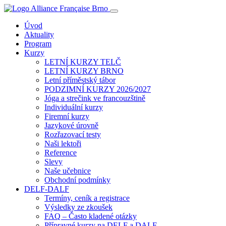
Úvod
Aktuality
Program
Kurzy
LETNÍ KURZY TELČ
LETNÍ KURZY BRNO
Letní příměstský tábor
PODZIMNÍ KURZY 2026/2027
Jóga a strečink ve francouzštině
Individuální kurzy
Firemní kurzy
Jazykové úrovně
Rozřazovací testy
Naši lektoři
Reference
Slevy
Naše učebnice
Obchodní podmínky
DELF-DALF
Termíny, ceník a registrace
Výsledky ze zkoušek
FAQ – Často kladené otázky
Přípravné kurzy na DELF a DALF