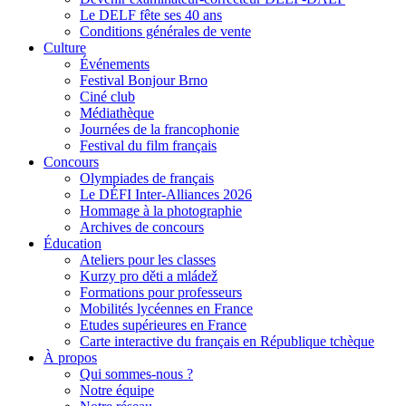
Le DELF fête ses 40 ans
Conditions générales de vente
Culture
Événements
Festival Bonjour Brno
Ciné club
Médiathèque
Journées de la francophonie
Festival du film français
Concours
Olympiades de français
Le DÉFI Inter-Alliances 2026
Hommage à la photographie
Archives de concours
Éducation
Ateliers pour les classes
Kurzy pro děti a mládež
Formations pour professeurs
Mobilités lycéennes en France
Etudes supérieures en France
Carte interactive du français en République tchèque
À propos
Qui sommes-nous ?
Notre équipe