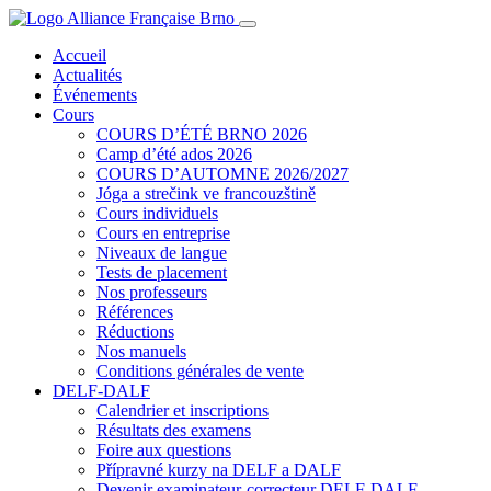
Accueil
Actualités
Événements
Cours
COURS D’ÉTÉ BRNO 2026
Camp d’été ados 2026
COURS D’AUTOMNE 2026/2027
Jóga a strečink ve francouzštině
Cours individuels
Cours en entreprise
Niveaux de langue
Tests de placement
Nos professeurs
Références
Réductions
Nos manuels
Conditions générales de vente
DELF-DALF
Calendrier et inscriptions
Résultats des examens
Foire aux questions
Přípravné kurzy na DELF a DALF
Devenir examinateur-correcteur DELF-DALF