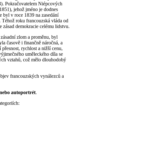
33). Pokračovatelem Niépcových
1851), jehož jméno je dodnes
e byl v roce 1839 na zasedání
e. Téhož roku francouzská vláda od
le zásad demokracie celému lidstvu.
 zásadní zlom a proměnu, byl
la časově i finančně náročná, a
 přesnost, rychlost a nižší cenu,
výjimečného uměleckého díla se
ných vztahů, což mělo dlouhodobý
objev francouzských vynálezců a
 nebo autoportrét
.
tegoriích: