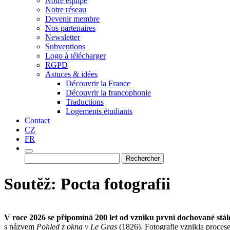
Notre équipe
Notre réseau
Devenir membre
Nos partenaires
Newsletter
Subventions
Logo à télécharger
RGPD
Astuces & idées
Découvrir la France
Découvrir la francophonie
Traductions
Logements étudiants
Contact
CZ
FR
Rechercher :
Soutěž: Pocta fotografii
V roce 2026 se připomíná 200 let od vzniku první dochované stálé
s názvem
Pohled z okna v Le Gras
(1826). Fotografie vznikla procesem