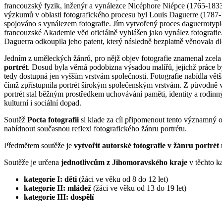
francouzský fyzik, inženýr a vynálezce Nicéphore Niépce (1765-18
výzkumů v oblasti fotografického procesu byl Louis Daguerre (1787-
spojováno s vynálezem fotografie. Jím vytvořený proces daguerrotypi
francouzské Akademie věd oficiálně vyhlášen jako vynález fotografi
Daguerra odkoupila jeho patent, který následně bezplatně věnovala d
Jedním z uměleckých žánrů, pro nějž objev fotografie znamenal zcela
portrét
. Dosud byla věrná podobizna výsadou malířů, jejichž práce by
tedy dostupná jen vyšším vrstvám společnosti. Fotografie nabídla větší
čímž zpřístupnila portrét širokým společenským vrstvám. Z původně 
portrét stal běžným prostředkem uchovávání paměti, identity a rodin
kulturní i sociální dopad.
Soutěž
Pocta fotografii
si klade za cíl připomenout tento významný 
nabídnout současnou reflexi fotografického žánru portrétu.
Předmětem soutěže je
vytvořit autorské fotografie v žánru portrét
Soutěže je určena
jednotlivcům z Jihomoravského kraje
v těchto ka
kategorie I: děti
(žáci ve věku od 8 do 12 let)
kategorie II: mládež
(žáci ve věku od 13 do 19 let)
kategorie III: dospělí