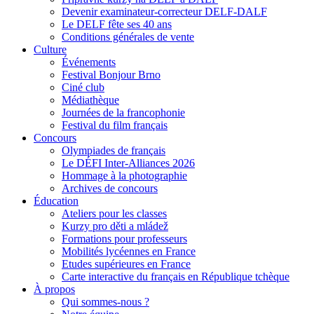
Devenir examinateur-correcteur DELF-DALF
Le DELF fête ses 40 ans
Conditions générales de vente
Culture
Événements
Festival Bonjour Brno
Ciné club
Médiathèque
Journées de la francophonie
Festival du film français
Concours
Olympiades de français
Le DÉFI Inter-Alliances 2026
Hommage à la photographie
Archives de concours
Éducation
Ateliers pour les classes
Kurzy pro děti a mládež
Formations pour professeurs
Mobilités lycéennes en France
Etudes supérieures en France
Carte interactive du français en République tchèque
À propos
Qui sommes-nous ?