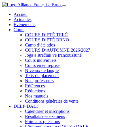
Accueil
Actualités
Événements
Cours
COURS D’ÉTÉ TELČ
COURS D’ÉTÉ BRNO
Camp d’été ados
COURS D’AUTOMNE 2026/2027
Jóga a strečink ve francouzštině
Cours individuels
Cours en entreprise
Niveaux de langue
Tests de placement
Nos professeurs
Références
Réductions
Nos manuels
Conditions générales de vente
DELF-DALF
Calendrier et inscriptions
Résultats des examens
Foire aux questions
Přípravné kurzy na DELF a DALF