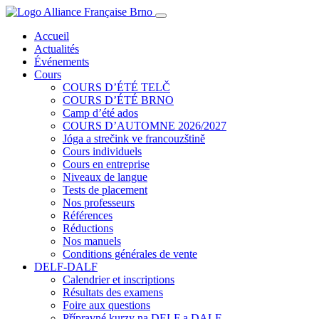
Accueil
Actualités
Événements
Cours
COURS D’ÉTÉ TELČ
COURS D’ÉTÉ BRNO
Camp d’été ados
COURS D’AUTOMNE 2026/2027
Jóga a strečink ve francouzštině
Cours individuels
Cours en entreprise
Niveaux de langue
Tests de placement
Nos professeurs
Références
Réductions
Nos manuels
Conditions générales de vente
DELF-DALF
Calendrier et inscriptions
Résultats des examens
Foire aux questions
Přípravné kurzy na DELF a DALF