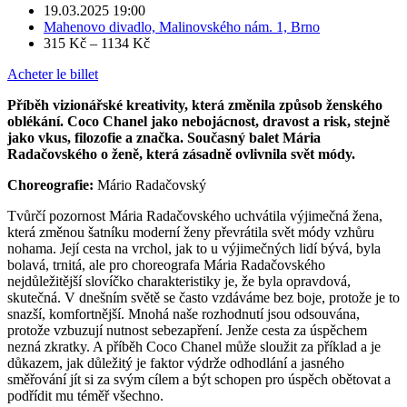
19.03.2025 19:00
Mahenovo divadlo, Malinovského nám. 1, Brno
315 Kč – 1134 Kč
Acheter le billet
Příběh vizionářské kreativity, která změnila způsob ženského
oblékání. Coco Chanel jako nebojácnost, dravost a risk, stejně
jako vkus, filozofie a značka. Současný balet Mária
Radačovského o ženě, která zásadně ovlivnila svět módy.
Choreografie:
Mário Radačovský
Tvůrčí pozornost Mária Radačovského uchvátila výjimečná žena,
která změnou šatníku moderní ženy převrátila svět módy vzhůru
nohama. Její cesta na vrchol, jak to u výjimečných lidí bývá, byla
bolavá, trnitá, ale pro choreografa Mária Radačovského
nejdůležitější slovíčko charakteristiky je, že byla opravdová,
skutečná. V dnešním světě se často vzdáváme bez boje, protože je to
snazší, komfortnější. Mnohá naše rozhodnutí jsou odsouvána,
protože vzbuzují nutnost sebezapření. Jenže cesta za úspěchem
nezná zkratky. A příběh Coco Chanel může sloužit za příklad a je
důkazem, jak důležitý je faktor výdrže odhodlání a jasného
směřování jít si za svým cílem a být schopen pro úspěch obětovat a
podřídit mu téměř všechno.