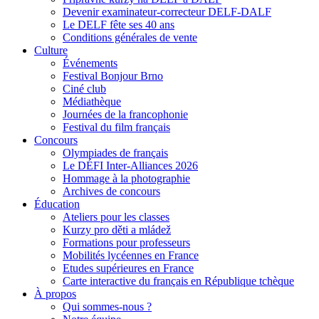
Devenir examinateur-correcteur DELF-DALF
Le DELF fête ses 40 ans
Conditions générales de vente
Culture
Événements
Festival Bonjour Brno
Ciné club
Médiathèque
Journées de la francophonie
Festival du film français
Concours
Olympiades de français
Le DÉFI Inter-Alliances 2026
Hommage à la photographie
Archives de concours
Éducation
Ateliers pour les classes
Kurzy pro děti a mládež
Formations pour professeurs
Mobilités lycéennes en France
Etudes supérieures en France
Carte interactive du français en République tchèque
À propos
Qui sommes-nous ?