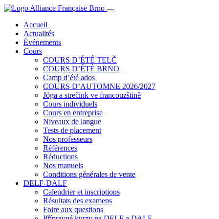
Accueil
Actualités
Événements
Cours
COURS D’ÉTÉ TELČ
COURS D’ÉTÉ BRNO
Camp d’été ados
COURS D’AUTOMNE 2026/2027
Jóga a strečink ve francouzštině
Cours individuels
Cours en entreprise
Niveaux de langue
Tests de placement
Nos professeurs
Références
Réductions
Nos manuels
Conditions générales de vente
DELF-DALF
Calendrier et inscriptions
Résultats des examens
Foire aux questions
Přípravné kurzy na DELF a DALF