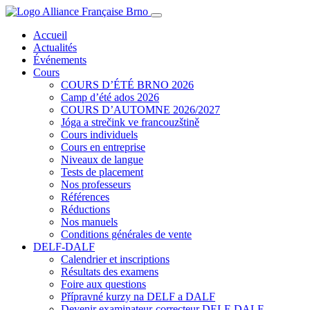
Accueil
Actualités
Événements
Cours
COURS D’ÉTÉ BRNO 2026
Camp d’été ados 2026
COURS D’AUTOMNE 2026/2027
Jóga a strečink ve francouzštině
Cours individuels
Cours en entreprise
Niveaux de langue
Tests de placement
Nos professeurs
Références
Réductions
Nos manuels
Conditions générales de vente
DELF-DALF
Calendrier et inscriptions
Résultats des examens
Foire aux questions
Přípravné kurzy na DELF a DALF
Devenir examinateur-correcteur DELF-DALF