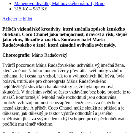
Mahenovo divadlo, Malinovského nám. 1, Brno
315 Kč – 987 Kč
Acheter le billet
Příběh vizionářské kreativity, která změnila způsob ženského
oblékání. Coco Chanel jako nebojácnost, dravost a risk, stejně
jako vkus, filozofie a značka. Současný balet Mária
Radačovského o ženě, která zásadně ovlivnila svět módy.
Choreografie:
Mário Radačovský
Tvůrčí pozornost Mária Radačovského uchvátila výjimečná žena,
která změnou šatníku moderní ženy převrátila svět módy vzhůru
nohama. Její cesta na vrchol, jak to u výjimečných lidí bývá, byla
bolavá, trnitá, ale pro choreografa Mária Radačovského
nejdůležitější slovíčko charakteristiky je, že byla opravdová,
skutečná. V dnešním světě se často vzdáváme bez boje, protože je to
snazší, komfortnější. Mnohá naše rozhodnutí jsou odsouvána,
protože vzbuzují nutnost sebezapření. Jenže cesta za úspěchem
nezná zkratky. A příběh Coco Chanel může sloužit za příklad a je
důkazem, jak důležitý je faktor výdrže odhodlání a jasného
směřování jít si za svým cílem a být schopen pro úspěch obětovat a
podřídit mu téměř všechno.