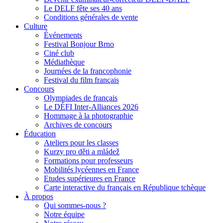
Le DELF fête ses 40 ans
Conditions générales de vente
Culture
Événements
Festival Bonjour Brno
Ciné club
Médiathèque
Journées de la francophonie
Festival du film français
Concours
Olympiades de français
Le DÉFI Inter-Alliances 2026
Hommage à la photographie
Archives de concours
Éducation
Ateliers pour les classes
Kurzy pro děti a mládež
Formations pour professeurs
Mobilités lycéennes en France
Etudes supérieures en France
Carte interactive du français en République tchèque
À propos
Qui sommes-nous ?
Notre équipe